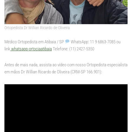
Ortopedista Dr Willian Ricardo de Oliveira
Médico Ortopedista em Atibaia / SP
WhatsApp: 11 9 6863-7085 ou
link
whatsapp-ortociaatibaia
Telefone: (11) 2427-5350
Antes de mais nada, assista ao vídeo com nosso Ortopedista especialista
em mãos Dr Willian Ricardo de Oliveira (CRM-SP 166.901):