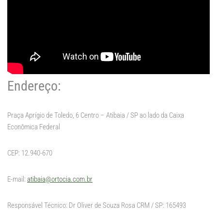
Endereço:
Praça Aprígio de Toledo, 6 Centro – Atibaia / SP ao lado da Caixa
Econômica Federal
CEP: 12.940-670
E-mail:
atibaia@ortocia.com.br
Responsável Técnico: Dr Oliver de Souza Rosa CRM / SP: 165493