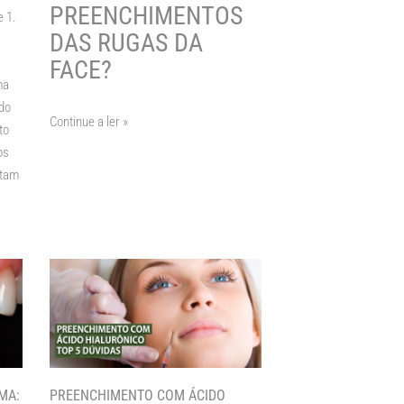
PREENCHIMENTOS
e 1
.
DAS RUGAS DA
FACE?
ma
 do
Continue a ler »
to
os
ntam
MA:
PREENCHIMENTO COM ÁCIDO