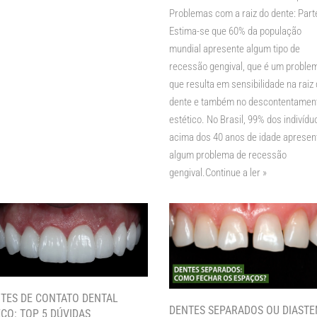
Problemas com a raiz do dente: Part
Estima-se que 60% da população
mundial apresente algum tipo de
recessão gengival, que é um proble
que resulta em sensibilidade na raiz
dente e também no descontentamen
estético. No Brasil, 99% dos indivídu
acima dos 40 anos de idade aprese
algum problema de recessão
gengival.
Continue a ler »
TES DE CONTATO DENTAL
DENTES SEPARADOS OU DIASTE
ÇO: TOP 5 DÚVIDAS