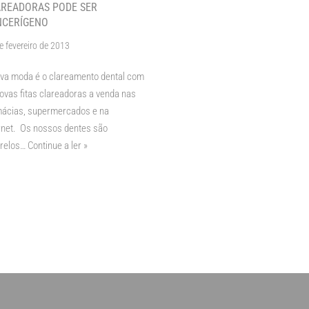
READORAS PODE SER
NCERÍGENO
e fevereiro de 2013
va moda é o clareamento dental com
ovas fitas clareadoras a venda nas
ácias, supermercados e na
rnet. Os nossos dentes são
relos…
Continue a ler »