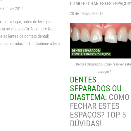
COMO FECHAR ESTES ESPAÇOS
e abril de 2017
28 de março de 2017
imeiro lugar, antes de ler o post
sta ao vídeo do Dr Alexandre Koga
e as lentes de contato dental:
s as dúvidas: 1- O…
Continue a ler »
Dentes Separados: Como resolver este
espaços?
DENTES
SEPARADOS OU
DIASTEMA:
COMO
FECHAR ESTES
ESPAÇOS? TOP 5
DÚVIDAS!