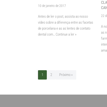
CLA
10 de janeiro de 2017
CA
22 d
Antes de ler o post, assista ao nosso
vídeo sobre a diferença entre as facetas
A no
de porcelana e as as lentes de contato
as n
dental com…
Continue a ler »
farm
inte
ama
1
2
Próximo »