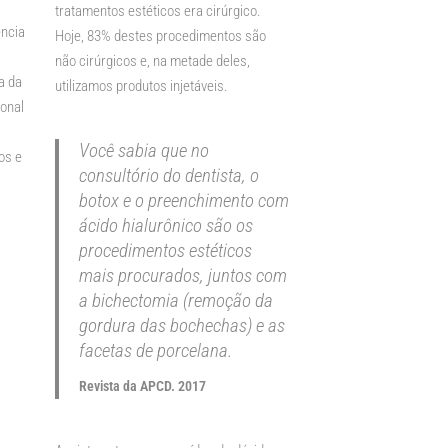
tratamentos estéticos era cirúrgico.
ência
Hoje, 83% destes procedimentos são
não cirúrgicos e, na metade deles,
a da
utilizamos produtos injetáveis.
ional
Você sabia que no
os e
consultório do dentista, o
botox e o preenchimento com
ácido hialurônico são os
procedimentos estéticos
mais procurados, juntos com
a
bichectomia
(remoção da
gordura das bochechas) e as
facetas de porcelana
.
Revista da APCD. 2017