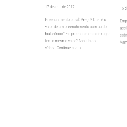
17 de abril de 2017
15 d
Preenchimento labial: Preço? Qual é o
Empr
valor de um preenchimento com ácido
assi
hialurônico? E o preenchimento de rugas
sobr
tem o mesmo valor? Assista ao
Vamo
vídeo…
Continue a ler »