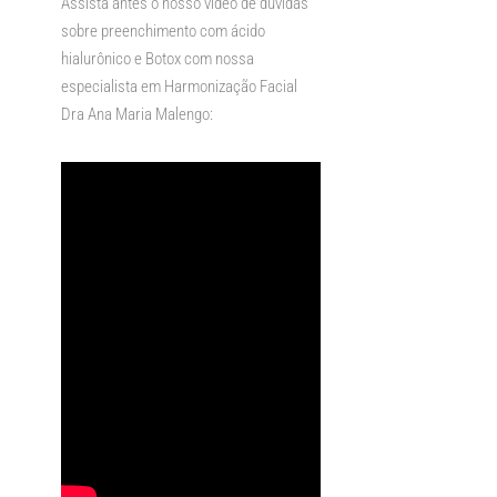
Assista antes o nosso vídeo de dúvidas
sobre preenchimento com ácido
hialurônico e Botox com nossa
especialista em Harmonização Facial
Dra Ana Maria Malengo: