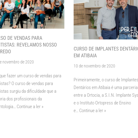
SO DE VENDAS PARA
TISTAS: REVELAMOS NOSSO
CURSO DE IMPLANTES DENTÁRI
GREDO
EM ATIBAIA
e novembro de 2020
10 de novembro de 2020
que fazer um curso de vendas para
Primeiramente, o curso de Implante
istas? O curso de vendas para
Dentários em Atibaia é uma parceria
istas surgiu da dificuldade que a
entre a Ortocia, a S.I.N. Implante S
ria dos profissionais da
e o Instituto Ortopress de Ensino
ntologia…
Continue a ler »
e…
Continue a ler »