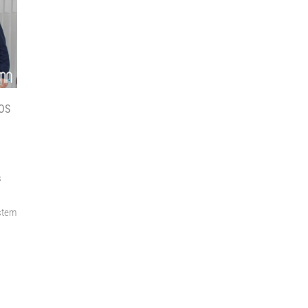
OS
s
ystem