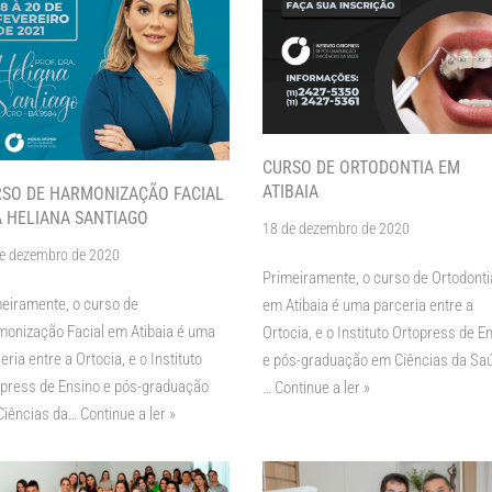
CURSO DE ORTODONTIA EM
ATIBAIA
SO DE HARMONIZAÇÃO FACIAL
 HELIANA SANTIAGO
18 de dezembro de 2020
e dezembro de 2020
Primeiramente, o curso de Ortodonti
eiramente, o curso de
em Atibaia é uma parceria entre a
onização Facial em Atibaia é uma
Ortocia, e o Instituto Ortopress de E
eria entre a Ortocia, e o Instituto
e pós-graduação em Ciências da Sa
press de Ensino e pós-graduação
…
Continue a ler »
Ciências da…
Continue a ler »