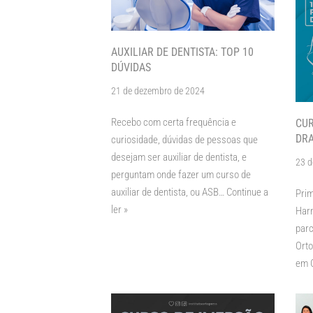
AUXILIAR DE DENTISTA: TOP 10
DÚVIDAS
21 de dezembro de 2024
Recebo com certa frequência e
CUR
DRA
curiosidade, dúvidas de pessoas que
desejam ser auxiliar de dentista, e
23 d
perguntam onde fazer um curso de
auxiliar de dentista, ou ASB…
Continue a
Prim
ler »
Harm
parc
Orto
em 