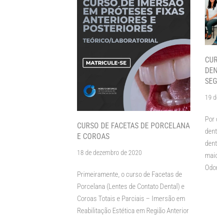
CUR
DEN
SE
19 d
Por 
CURSO DE FACETAS DE PORCELANA
dent
E COROAS
dent
18 de dezembro de 2020
maio
Odo
Primeiramente, o curso de Facetas de
Porcelana (Lentes de Contato Dental) e
Coroas Totais e Parciais – Imersão em
Reabilitação Estética em Região Anterior