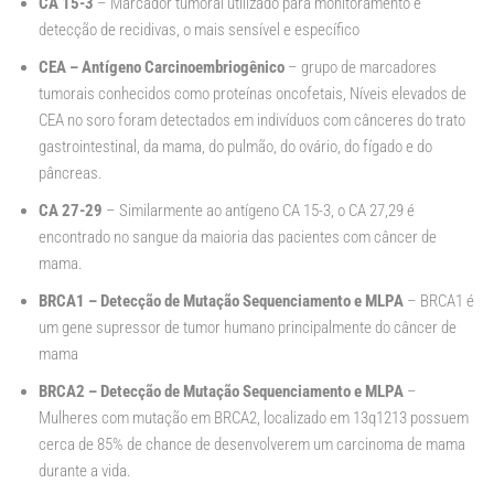
CA 15-3
– Marcador tumoral utilizado para monitoramento e
detecção de recidivas, o mais sensível e específico
CEA – Antígeno Carcinoembriogênico
– grupo de marcadores
tumorais conhecidos como proteínas oncofetais, Níveis elevados de
CEA no soro foram detectados em indivíduos com cânceres do trato
gastrointestinal, da mama, do pulmão, do ovário, do fígado e do
pâncreas.
CA 27-29
– Similarmente ao antígeno CA 15-3, o CA 27,29 é
encontrado no sangue da maioria das pacientes com câncer de
mama.
BRCA1 – Detecção de Mutação Sequenciamento e MLPA
– BRCA1 é
um gene supressor de tumor humano principalmente do câncer de
mama
BRCA2 – Detecção de Mutação Sequenciamento e MLPA
–
Mulheres com mutação em BRCA2, localizado em 13q1213 possuem
cerca de 85% de chance de desenvolverem um carcinoma de mama
durante a vida.