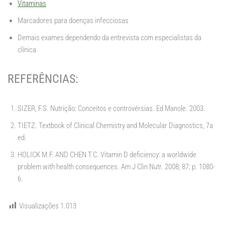
Vitaminas
Marcadores para doenças infecciosas
Demais exames dependendo da entrevista com especialistas da
clínica
REFERÊNCIAS:
SIZER, F.S. Nutrição: Conceitos e controvérsias. Ed Manole. 2003.
TIETZ. Textbook of Clinical Chemistry and Molecular Diagnostics, 7a
ed.
HOLICK M.F. AND CHEN T.C. Vitamin D deficiency: a worldwide
problem with health consequences. Am J Clin Nutr. 2008; 87; p. 1080-
6.
Visualizações
1.013