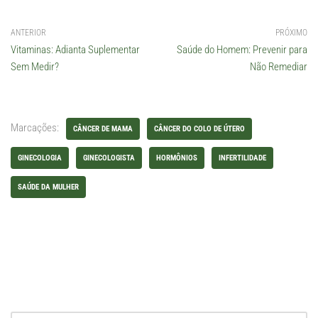
ANTERIOR
PRÓXIMO
Vitaminas: Adianta Suplementar
Saúde do Homem: Prevenir para
Sem Medir?
Não Remediar
Marcações:
CÂNCER DE MAMA
CÂNCER DO COLO DE ÚTERO
GINECOLOGIA
GINECOLOGISTA
HORMÔNIOS
INFERTILIDADE
SAÚDE DA MULHER