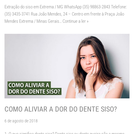
Extração do siso em Extrema / MG WhatsApp (35) 98863-2843 Telefone:
(35) 3435-3741 Rua João Mendes, 24 – Centro em frente à Praça João
Mendes Extrema / Minas Gerais…
Continue a ler »
COMO ALIVIAR A DOR DO DENTE SISO?
6 de agosto de 2018
1- O que significa dente siso? Dente siso ou dente queiro são a mesma