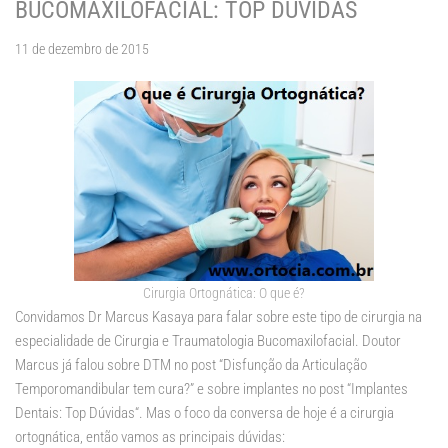
BUCOMAXILOFACIAL: TOP DÚVIDAS
11 de dezembro de 2015
Cirurgia Ortognática: O que é?
Convidamos Dr Marcus Kasaya para falar sobre este tipo de cirurgia na
especialidade de Cirurgia e Traumatologia Bucomaxilofacial. Doutor
Marcus já falou sobre DTM no post “
Disfunção da Articulação
Temporomandibular tem cura?
” e sobre implantes no post “
Implantes
Dentais: Top Dúvidas
“. Mas o foco da conversa de hoje é a cirurgia
ortognática, então vamos as principais dúvidas: