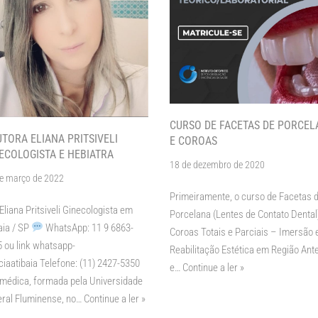
CURSO DE FACETAS DE PORCEL
TORA ELIANA PRITSIVELI
E COROAS
ECOLOGISTA E HEBIATRA
18 de dezembro de 2020
e março de 2022
Primeiramente, o curso de Facetas 
Eliana Pritsiveli Ginecologista em
Porcelana (Lentes de Contato Dental
aia / SP
WhatsApp: 11 9 6863-
Coroas Totais e Parciais – Imersão
 ou link whatsapp-
Reabilitação Estética em Região Ante
ciaatibaia Telefone: (11) 2427-5350
e…
Continue a ler »
 médica, formada pela Universidade
ral Fluminense, no…
Continue a ler »