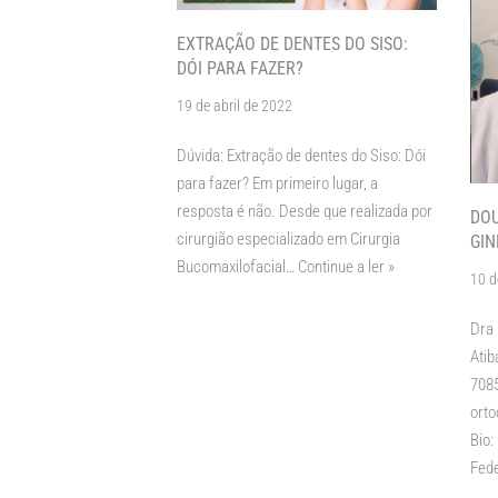
EXTRAÇÃO DE DENTES DO SISO:
DÓI PARA FAZER?
19 de abril de 2022
Dúvida: Extração de dentes do Siso: Dói
para fazer? Em primeiro lugar, a
resposta é não. Desde que realizada por
DOU
cirurgião especializado em Cirurgia
GIN
Bucomaxilofacial…
Continue a ler »
10 d
Dra 
Atib
7085
orto
Bio:
Fede