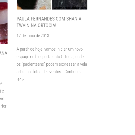
PAULA FERNANDES COM SHANIA
TWAIN NA ORTOCIA!
17 de maio de 2013
A partir de hoje, vamos iniciar um novo
ANA
espaço no blog, o Talento Ortocia, onde
os “pacienteens” podem expressar a veia
artística, fotos de eventos…
Continue a
ler »
de
) e
 em
rior