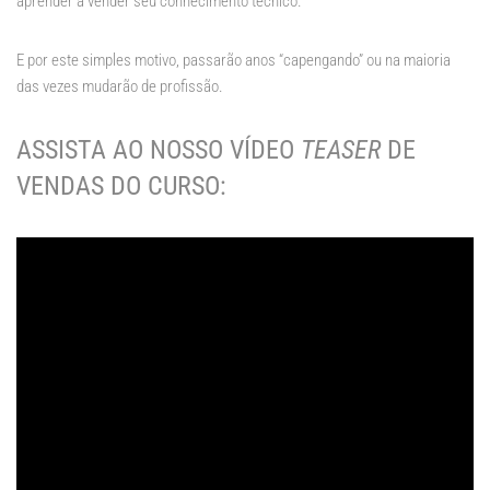
aprender a vender seu conhecimento técnico.
E por este simples motivo, passarão anos “capengando” ou na maioria
das vezes mudarão de profissão.
ASSISTA AO NOSSO VÍDEO
TEASER
DE
VENDAS DO CURSO: