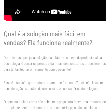
Qual é a solução mais fácil em
vendas? Ela funciona realmente?
Durante essa peleja, a solução mais fácil na cabeça do profissional da
odontologia, é baixar os preços e dar mais descontos nos procedimentos
para tentar fechar o tratamento com o paciente!
Essa é a solução que costumo chamar de “tiro-no-pé”, pois não leva em
consideração os custos de uma clínica ou consultório odontológico.
O dentista muitas vezes não sabe, mas paga para fazer uma restauração
ou implante dentário dentro do seu consultório, pois não calculou os