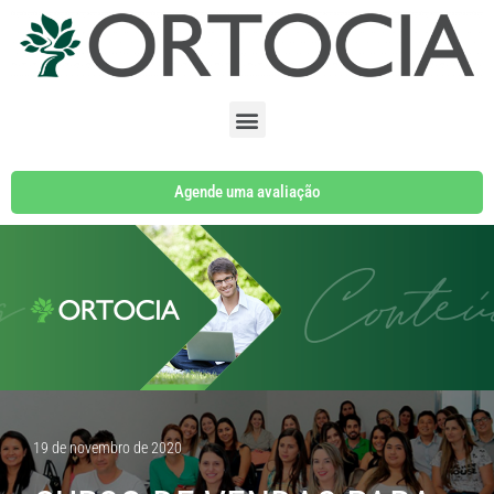
Pular
para
o
conteúdo
Agende uma avaliação
19 de novembro de 2020