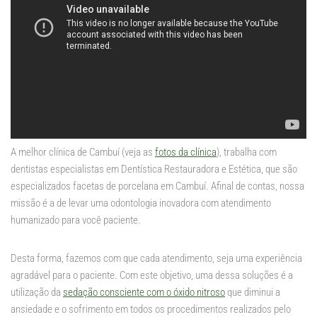
A melhor clínica de Cambuí (veja as
fotos da clínica
), trabalha com
dentistas especialistas em Dentística Restauradora e Estética, que são
especializados facetas de porcelana em Cambuí. Afinal de contas, nossa
missão é a de levar uma odontologia inovadora com atendimento
humanizado para você paciente.
Desta forma, fazemos com que cada atendimento, seja uma experiência
agradável para o paciente. Com este objetivo, uma dessa soluções é a
utilização da
sedação consciente com o óxido nitroso
que diminui a
ansiedade e o sofrimento em todos os procedimentos realizados pelo