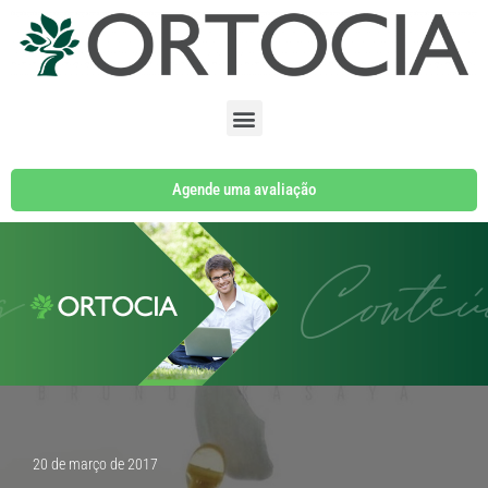
Pular
para
o
conteúdo
Agende uma avaliação
20 de março de 2017