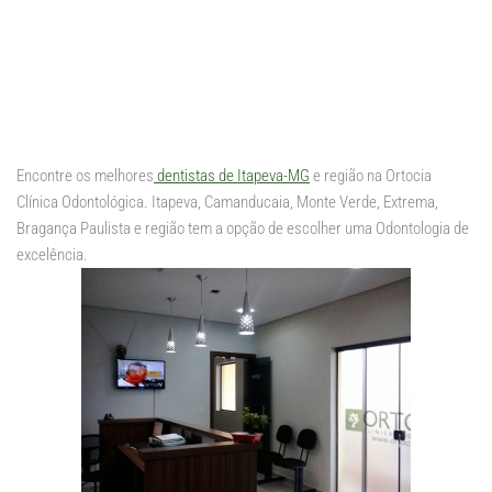
Encontre os melhores
dentistas de Itapeva-MG
e região na Ortocia
Clínica Odontológica. Itapeva, Camanducaia, Monte Verde, Extrema,
Bragança Paulista e região tem a opção de escolher uma Odontologia de
excelência.