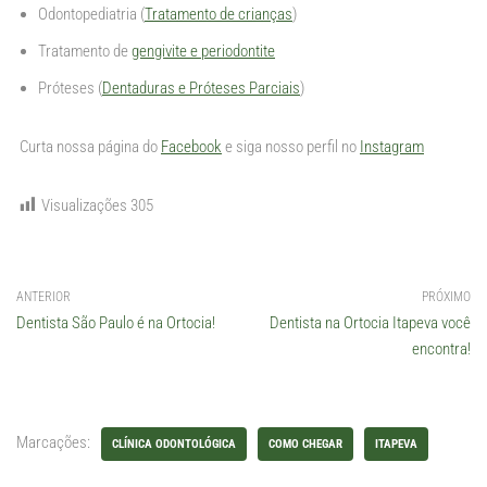
Odontopediatria (
Tratamento de crianças
)
Tratamento de
gengivite e periodontite
Próteses (
Dentaduras e Próteses Parciais
)
Curta nossa página do
Facebook
e siga nosso perfil no
Instagram
Visualizações
305
ANTERIOR
PRÓXIMO
Dentista São Paulo é na Ortocia!
Dentista na Ortocia Itapeva você
encontra!
Marcações:
CLÍNICA ODONTOLÓGICA
COMO CHEGAR
ITAPEVA