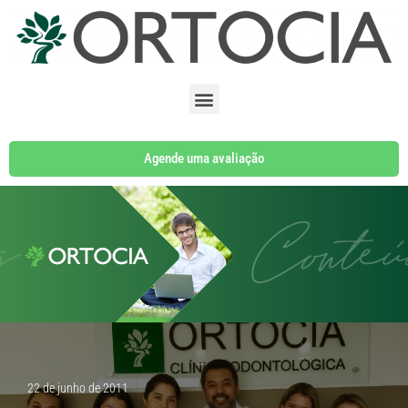
Pular
para
o
conteúdo
Agende uma avaliação
22 de junho de 2011