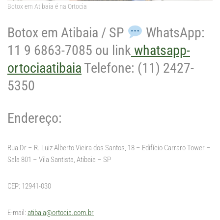
Botox em Atibaia é na Ortocia
Botox em Atibaia / SP
WhatsApp:
11 9 6863-7085 ou link
whatsapp-
ortociaatibaia
Telefone: (11) 2427-
5350
Endereço:
Rua Dr – R. Luiz Alberto Vieira dos Santos, 18 – Edifício Carraro Tower –
Sala 801 – Vila Santista, Atibaia – SP
CEP: 12941-030
E-mail:
atibaia@ortocia.com.br