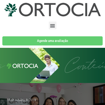
Pular
para
o
conteúdo
Agende uma avaliação
18 de outubro de 2019