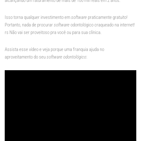
alcançando um faturamento de mais de 100 mil reais em 2 anos.
Isso torna qualquer investimento em
software
praticamente gratuito!
Portanto, nada de procurar
software
odontológico craqueado na internet!
rs Não vai ser proveitoso pra você ou para sua clínica.
Assista esse vídeo e veja porque uma franquia ajuda no
aproveitamento do seu
software odontológico
: