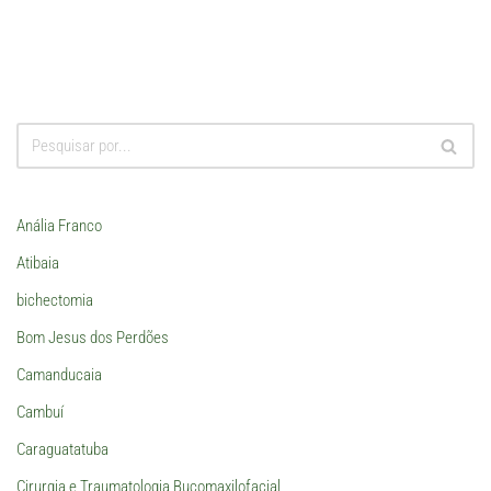
Anália Franco
Atibaia
bichectomia
Bom Jesus dos Perdões
Camanducaia
Cambuí
Caraguatatuba
Cirurgia e Traumatologia Bucomaxilofacial