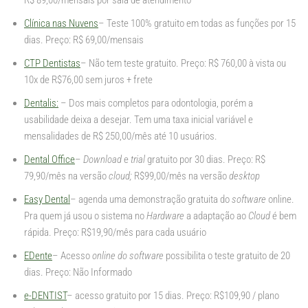
R$ 89,00/mensais por sala de atendimento
Clínica nas Nuvens
– Teste 100% gratuito em todas as funções por 15
dias. Preço: R$ 69,00/mensais
CTP Dentistas
– Não tem teste gratuito. Preço: R$ 760,00 à vista ou
10x de R$76,00 sem juros + frete
Dentalis:
– Dos mais completos para odontologia, porém a
usabilidade deixa a desejar. Tem uma taxa inicial variável e
mensalidades de R$ 250,00/mês até 10 usuários.
Dental Office
–
Download
e
trial
gratuito por 30 dias. Preço: R$
79,90/mês na versão
cloud;
R$99,00/mês na versão
desktop
Easy Dental
– agenda uma demonstração gratuita do
software
online.
Pra quem já usou o sistema no
Hardware
a adaptação ao
Cloud
é bem
rápida. Preço: R$19,90/mês para cada usuário
EDente
– Acesso
online do software
possibilita o teste gratuito de 20
dias. Preço: Não Informado
e-DENTIST
– acesso gratuito por 15 dias. Preço: R$109,90 / plano