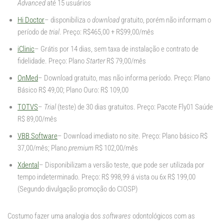
Advanced
até 15 usuários
Hi Doctor
– disponibiliza o
download
gratuito, porém não informam o
período de
trial
. Preço: R$465,00 + R$99,00/mês
iClinic
– Grátis por 14 dias, sem taxa de instalação e contrato de
fidelidade. Preço: Plano
Starter
R$ 79,00/mês
OnMed
– Download gratuito, mas não informa período. Preço: Plano
Básico R$ 49,00; Plano Ouro: R$ 109,00
TOTVS
–
Trial
(teste) de 30 dias gratuitos. Preço: Pacote Fly01 Saúde
R$ 89,00/mês
VBB Software
– Download imediato no site. Preço: Plano básico R$
37,00/mês; Plano
premium
R$ 102,00/mês
Xdental
– Disponibilizam a versão teste, que pode ser utilizada por
tempo indeterminado. Preço: R$ 998,99 á vista ou 6x R$ 199,00
(Segundo divulgação promoção do CIOSP)
Costumo fazer uma analogia dos
softwares
odontológicos com as