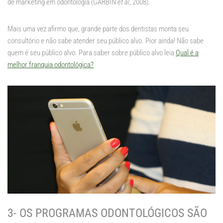
de marketing em odontologia (GARBIN
et al
, 2008).
Mais uma vez afirmo que, grande parte dos dentistas monta seu
consultório e não sabe atender seu público alvo. Pior ainda! Não sabe
quem é seu público alvo. Para saber sobre público alvo leia
Qual é a
melhor franquia odontológica?
3- OS PROGRAMAS ODONTOLÓGICOS SÃO