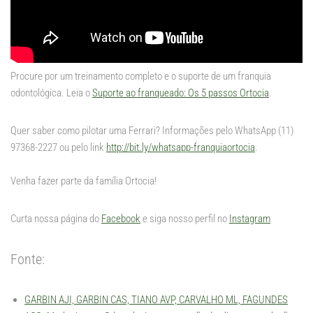
Procure por um treinamento completo e o suporte de um franquia
odontológica. Leia o
Suporte ao franqueado: Os 5 passos Ortocia
.
Quer saber como pilotar uma Ferrari? Informações pelo WhatsApp (11)
97368-2227 ou pelo link
http://bit.ly/whatsapp-franquiaortocia
.
Venha fazer parte da família Ortocia!
Curta nossa página do
Facebook
e siga nosso perfil no
Instagram
Fonte:
GARBIN AJI, GARBIN CAS, TIANO AVP, CARVALHO ML, FAGUNDES