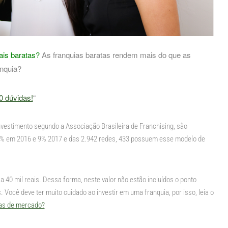
is baratas?
As franquias baratas rendem mais do que as
anquia?
0 dúvidas!
“
nvestimento segundo a Associação Brasileira de Franchising, são
8% em 2016 e 9% 2017 e das 2.942 redes, 433 possuem esse modelo de
l a 40 mil reais. Dessa forma, neste valor não estão incluídos o ponto
. Você deve ter muito cuidado ao investir em uma franquia, por isso, leia o
ias de mercado?