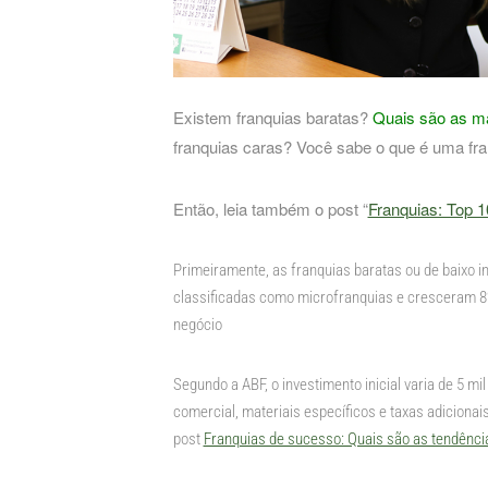
Existem franquias baratas?
Quais são as ma
franquias caras? Você sabe o que é uma fr
Então, leia também o post “
Franquias: Top 1
Primeiramente, as franquias baratas ou de baixo i
classificadas como microfranquias e cresceram 
negócio
Segundo a ABF, o investimento inicial varia de 5 mi
comercial, materiais específicos e taxas adicionais
post
Franquias de sucesso: Quais são as tendênc