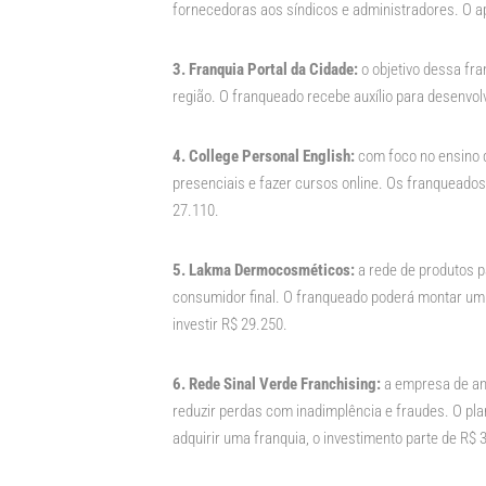
fornecedoras aos síndicos e administradores. O apo
3. Franquia Portal da Cidade:
o objetivo dessa fr
região. O franqueado recebe auxílio para desenvolve
4. College Personal English:
com foco no ensino de
presenciais e fazer cursos online. Os franqueados
27.110.
5. Lakma Dermocosméticos:
a rede de produtos pa
consumidor final. O franqueado poderá montar um 
investir R$ 29.250.
6. Rede Sinal Verde Franchising:
a empresa de an
reduzir perdas com inadimplência e fraudes. O pla
adquirir uma franquia, o investimento parte de R$ 3