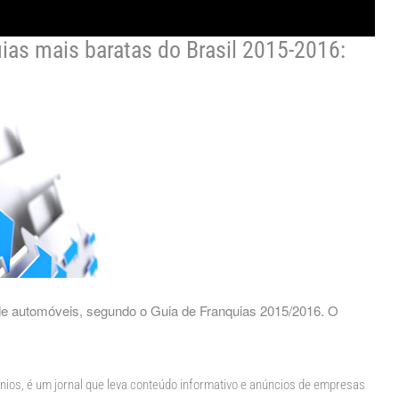
ias mais baratas do Brasil 2015-2016:
de automóveis, segundo o Guia de Franquias 2015/2016. O
os, é um jornal que leva conteúdo informativo e anúncios de empresas