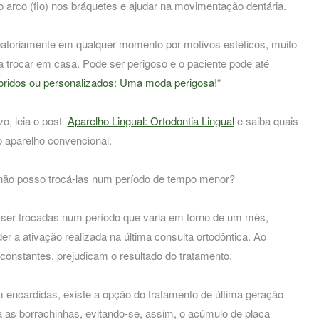
 o arco (fio) nos bráquetes e ajudar na movimentação dentária.
eatoriamente em qualquer momento por motivos estéticos, muito
a trocar em casa. Pode ser perigoso e o paciente pode até
oridos ou personalizados: Uma moda perigosa!
“
vo, leia o post
Aparelho Lingual: Ortodontia Lingual
e saiba quais
o aparelho convencional.
não posso trocá-las num período de tempo menor?
ser trocadas num período que varia em torno de um mês,
 a ativação realizada na última consulta ortodôntica. Ao
 constantes, prejudicam o resultado do tratamento.
m encardidas, existe a opção do tratamento de última geração
za as borrachinhas, evitando-se, assim, o acúmulo de placa