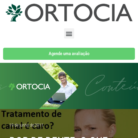
Pular
para
o
conteúdo
Agende uma avaliação
19 de junho de 2011