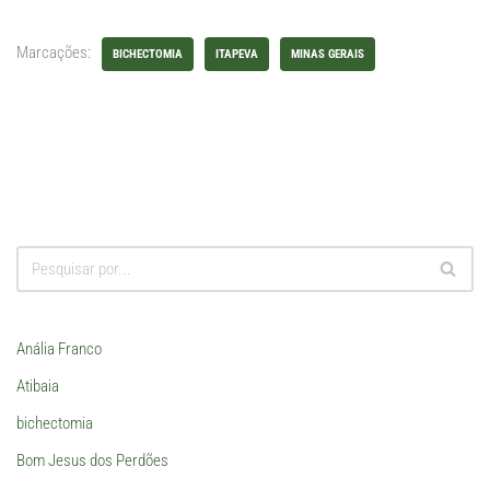
Marcações:
BICHECTOMIA
ITAPEVA
MINAS GERAIS
Anália Franco
Atibaia
bichectomia
Bom Jesus dos Perdões