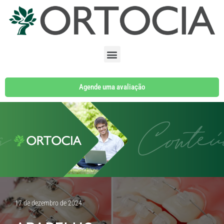
Pular
para
o
conteúdo
Agende uma avaliação
17 de dezembro de 2024