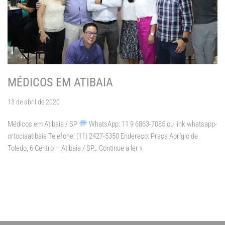
MÉDICOS EM ATIBAIA
13 de abril de 2020
Médicos em Atibaia / SP
WhatsApp: 11 9 6863-7085 ou link whatsapp-
ortociaatibaia Telefone: (11) 2427-5350 Endereço: Praça Aprígio de
Toledo, 6 Centro – Atibaia / SP…
Continue a ler »