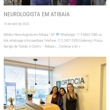
NEUROLOGISTA EM ATIBAIA
16 de abril de 2020
Médico Neurologista em Atibaia / SP
WhatsApp: 11 9 6863-7085 ou
link whatsapp-ortociaatibaia Telefone: (11) 2427-5350 Endereço: Praça
Aprígio de Toledo, 6 Centro – Atibaia /…
Continue a ler »