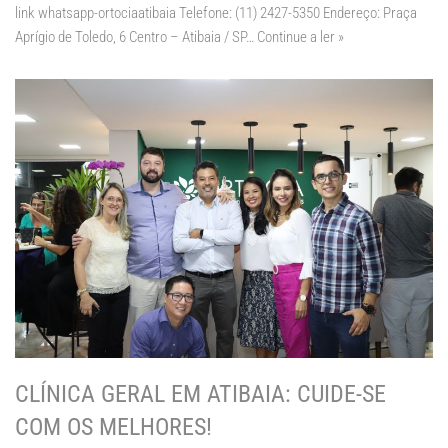
link whatsapp-ortociaatibaia Telefone: (11) 2427-5350 Endereço: Praça
Aprígio de Toledo, 6 Centro – Atibaia / SP…
Continue a ler »
CLÍNICA GERAL EM ATIBAIA: CUIDE-SE
COM OS MELHORES!