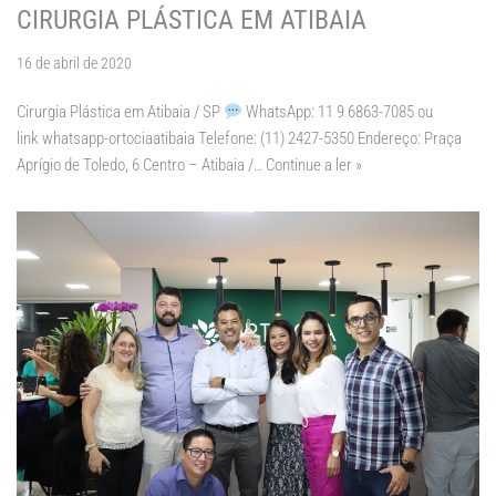
CIRURGIA PLÁSTICA EM ATIBAIA
16 de abril de 2020
Cirurgia Plástica em Atibaia / SP
WhatsApp: 11 9 6863-7085 ou
link whatsapp-ortociaatibaia Telefone: (11) 2427-5350 Endereço: Praça
Aprígio de Toledo, 6 Centro – Atibaia /…
Continue a ler »