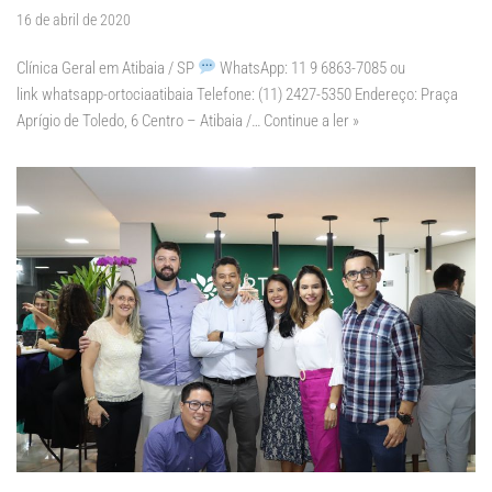
16 de abril de 2020
Clínica Geral em Atibaia / SP
WhatsApp: 11 9 6863-7085 ou
link whatsapp-ortociaatibaia Telefone: (11) 2427-5350 Endereço: Praça
Aprígio de Toledo, 6 Centro – Atibaia /…
Continue a ler »