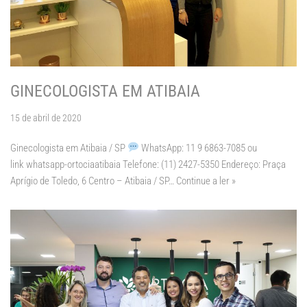
GINECOLOGISTA EM ATIBAIA
15 de abril de 2020
Ginecologista em Atibaia / SP
WhatsApp: 11 9 6863-7085 ou
link whatsapp-ortociaatibaia Telefone: (11) 2427-5350 Endereço: Praça
Aprígio de Toledo, 6 Centro – Atibaia / SP…
Continue a ler »