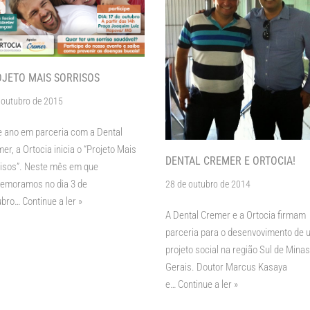
JETO MAIS SORRISOS
 outubro de 2015
 ano em parceria com a Dental
er, a Ortocia inicia o “Projeto Mais
DENTAL CREMER E ORTOCIA!
isos”. Neste mês em que
emoramos no dia 3 de
28 de outubro de 2014
ubro…
Continue a ler »
A Dental Cremer e a Ortocia firmam
parceria para o desenvovimento de 
projeto social na região Sul de Minas
Gerais. Doutor Marcus Kasaya
e…
Continue a ler »