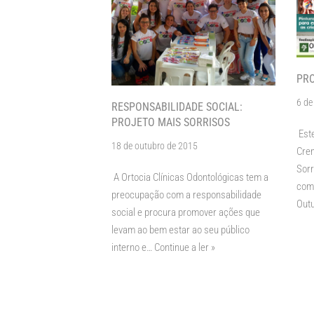
PRO
6 de
RESPONSABILIDADE SOCIAL:
PROJETO MAIS SORRISOS
Este
18 de outubro de 2015
Crem
Sorr
A Ortocia Clínicas Odontológicas tem a
com
preocupação com a responsabilidade
Out
social e procura promover ações que
levam ao bem estar ao seu público
interno e…
Continue a ler »