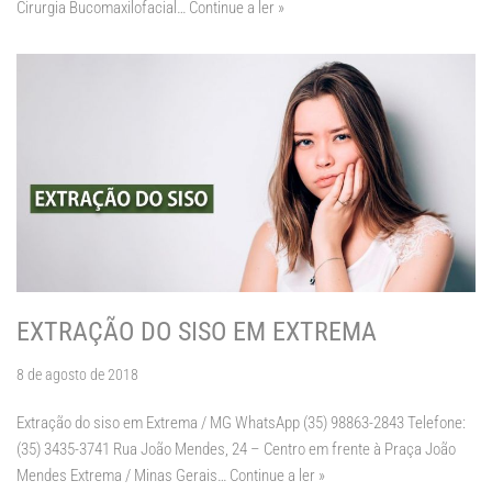
Cirurgia Bucomaxilofacial…
Continue a ler »
EXTRAÇÃO DO SISO EM EXTREMA
8 de agosto de 2018
Extração do siso em Extrema / MG WhatsApp (35) 98863-2843 Telefone:
(35) 3435-3741 Rua João Mendes, 24 – Centro em frente à Praça João
Mendes Extrema / Minas Gerais…
Continue a ler »