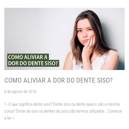
COMO ALIVIAR A DOR DO DENTE SISO?
6 de agosto de 2018
1- O que significa dente siso? Dente siso ou dente queiro são a mesma
coisa? Dente do siso ou dentes do juízo são termos utilizados…
Continue
a ler »