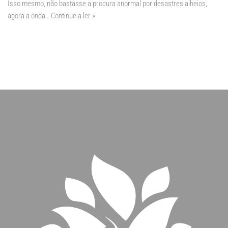
Isso mesmo, não bastasse a procura anormal por desastres alheios,
agora a onda…
Continue a ler »