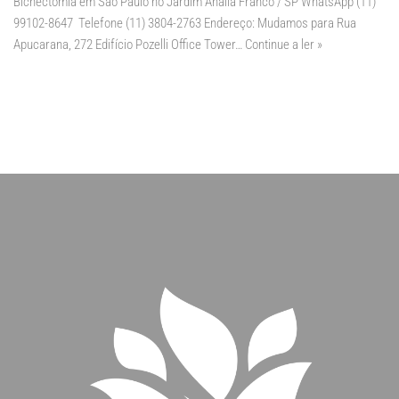
Bichectomia em São Paulo no Jardim Anália Franco / SP WhatsApp (11)
99102-8647 Telefone (11) 3804-2763 Endereço: Mudamos para Rua
Apucarana, 272 Edifício Pozelli Office Tower…
Continue a ler »