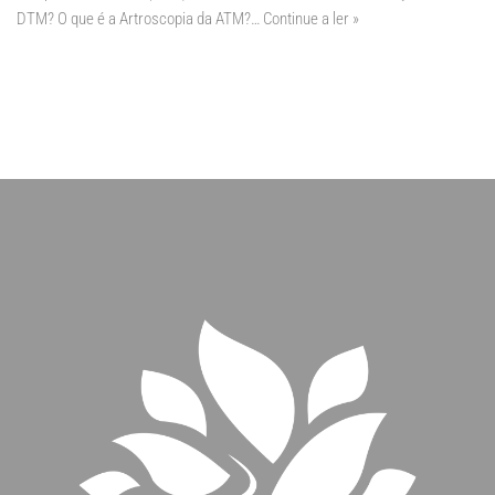
DTM? O que é a Artroscopia da ATM?…
Continue a ler »