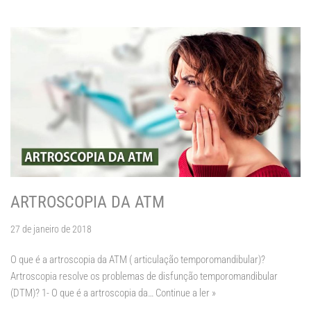
ARTROSCOPIA DA ATM
27 de janeiro de 2018
O que é a artroscopia da ATM ( articulação temporomandibular)?
Artroscopia resolve os problemas de disfunção temporomandibular
(DTM)? 1- O que é a artroscopia da…
Continue a ler »