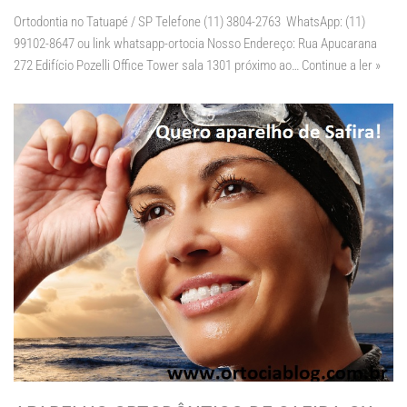
Ortodontia no Tatuapé / SP Telefone (11) 3804-2763 WhatsApp: (11)
99102-8647 ou link whatsapp-ortocia Nosso Endereço: Rua Apucarana
272 Edifício Pozelli Office Tower sala 1301 próximo ao…
Continue a ler »