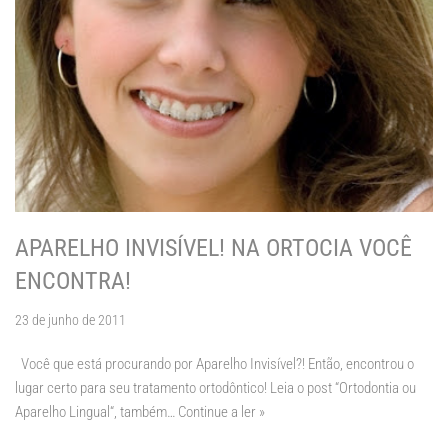
APARELHO INVISÍVEL! NA ORTOCIA VOCÊ
ENCONTRA!
23 de junho de 2011
Você que está procurando por Aparelho Invisível?! Então, encontrou o
lugar certo para seu tratamento ortodôntico! Leia o post “Ortodontia ou
Aparelho Lingual“, também…
Continue a ler »