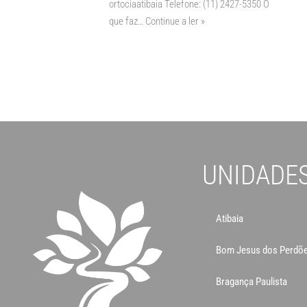
ortociaatibaia Telefone: (11) 2427-5350 O
que faz…
Continue a ler »
UNIDADE
Atibaia
Bom Jesus dos Perdõ
Bragança Paulista