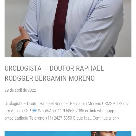
UROLOGISTA – DOUTOR RAPHAEL
RODGGER BERGAMIN MORENO
29 de abril de 2022
Urologista – Doutor Raphael Rodgger Bergamin Moreno CRMSP 172767
em Atibaia / SP
WhatsApp: 11 9 6863-7085 ou link whatsapp-
ortociaatibaia Telefone: (11) 2427-5350 O que faz…
Continue a ler »