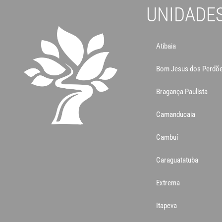
UNIDADE
Atibaia
Bom Jesus dos Perdõ
Bragança Paulista
Camanducaia
Cambuí
Caraguatatuba
Extrema
Itapeva