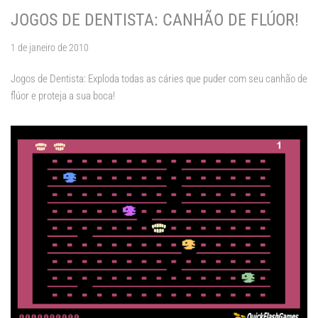
JOGOS DE DENTISTA: CANHÃO DE FLÚOR!
1 de janeiro de 2010
Jogos de Dentista: Exploda todas as cáries que puder com seu canhão de
flúor e proteja a sua boca!