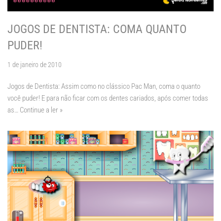
JOGOS DE DENTISTA: COMA QUANTO
PUDER!
1 de janeiro de 2010
Jogos de Dentista: Assim como no clássico Pac Man, coma o quanto
você puder! E para não ficar com os dentes cariados, após comer todas
as…
Continue a ler »