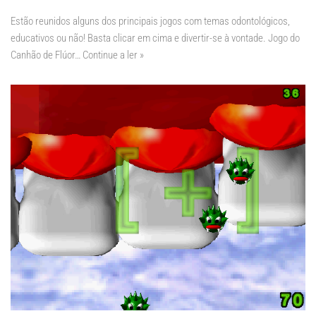
Estão reunidos alguns dos principais jogos com temas odontológicos,
educativos ou não! Basta clicar em cima e divertir-se à vontade. Jogo do
Canhão de Flúor…
Continue a ler »