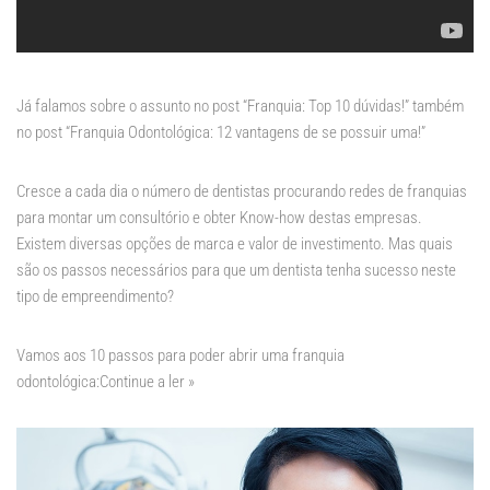
Já falamos sobre o assunto no post “
Franquia: Top 10 dúvidas!
” também
no post “
Franquia Odontológica: 12 vantagens de se possuir uma!
”
Cresce a cada dia o número de dentistas procurando redes de franquias
para montar um consultório e obter Know-how destas empresas.
Existem diversas opções de marca e valor de investimento. Mas quais
são os passos necessários para que um dentista tenha sucesso neste
tipo de empreendimento?
Vamos aos 10 passos para poder abrir uma franquia
odontológica:
Continue a ler »