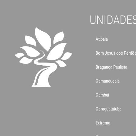
UNIDADE
Atibaia
Bom Jesus dos Perdõ
Bragança Paulista
Camanducaia
Cambuí
Caraguatatuba
Extrema