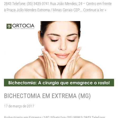
2843 Telefone: (35) 3435-3741 Rua João Mendes, 24 – Centro em frente
à Praça João Mendes Extrema / Minas Gerais CEP:…
Continue a ler »
BICHECTOMIA EM EXTREMA (MG)
17 de março de 2017
Bichectomia em Extrema / MG WhatsApp (35) 98863-2843 Telefone: