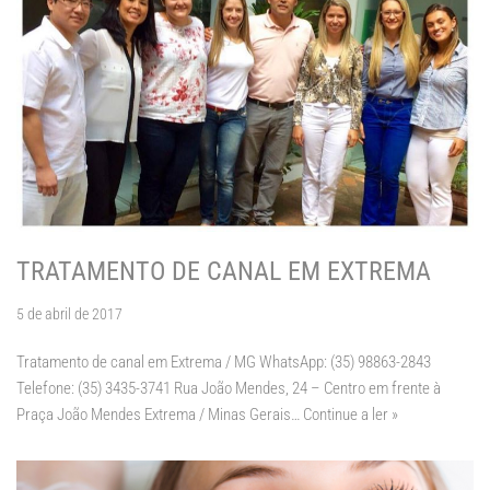
TRATAMENTO DE CANAL EM EXTREMA
5 de abril de 2017
Tratamento de canal em Extrema / MG WhatsApp: (35) 98863-2843
Telefone: (35) 3435-3741 Rua João Mendes, 24 – Centro em frente à
Praça João Mendes Extrema / Minas Gerais…
Continue a ler »