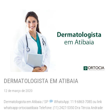
DERMATOLOGISTA EM ATIBAIA
12 de março de 2020
Dermatologista em Atibaia / SP
WhatsApp: 11 9 6863-7085 ou link
whatsapp-ortociaatibaia Telefone: (11) 2427-5350 Dra Tércia Andrade