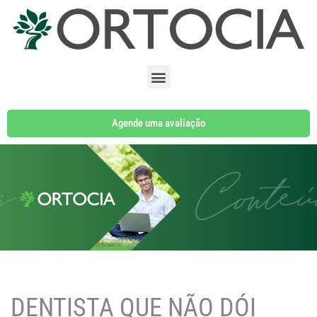
Pular
para
o
conteúdo
Agende uma avaliação
DENTISTA QUE NÃO DÓI