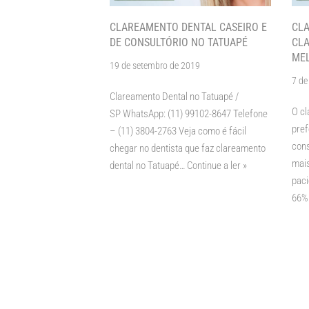
CLAREAMENTO DENTAL CASEIRO E
CLA
DE CONSULTÓRIO NO TATUAPÉ
CLA
ME
19 de setembro de 2019
7 de
Clareamento Dental no Tatuapé /
O cl
SP WhatsApp: (11) 99102-8647 Telefone
pre
– (11) 3804-2763 Veja como é fácil
cons
chegar no dentista que faz clareamento
mais
dental no Tatuapé…
Continue a ler »
pac
66