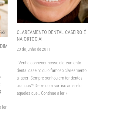
CLAREAMENTO DENTAL CASEIRO É
NA ORTOCIA!
DIM
23 de junho de 2011
Venha conhecer nosso clareamento
dental caseiro ou o famoso clareamento
o
a laser! Sempre sonhou em ter dentes
:
brancos?! Deixe com sorriso amarelo
4-
aqueles que…
Continue a ler »
 ler