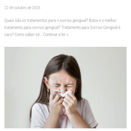
22 de outubro de 2025
Quais são os tratamentos para o sorriso gengival? Botox é o melhor
tratamento para sorriso gengival? Tratamento para Sorriso Gengival é
caro? Como saber se…
Continue a ler »