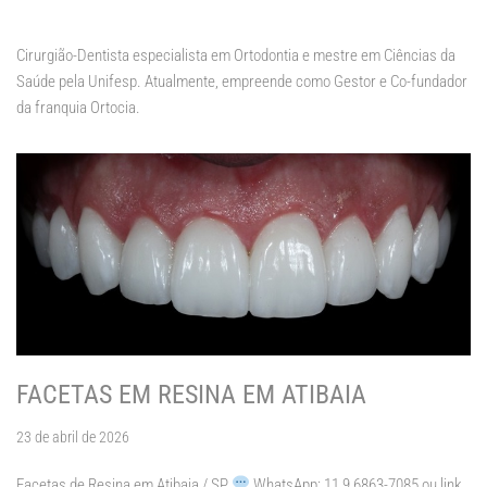
Cirurgião-Dentista especialista em Ortodontia e mestre em Ciências da
Saúde pela Unifesp. Atualmente, empreende como Gestor e Co-fundador
da franquia Ortocia.
FACETAS EM RESINA EM ATIBAIA
23 de abril de 2026
Facetas de Resina em Atibaia / SP
WhatsApp: 11 9 6863-7085 ou link