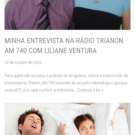
MINHA ENTREVISTA NA RÁDIO TRIANON
AM 740 COM LILIANE VENTURA
22 de outubro de 2025
Para quem não escutou o podcast do programa, coloco a transcrição da
entrevista na Trianon AM 740 somente do assunto odontológico (porque
será né?!), pra você conferir a entrevista…
Continue a ler »