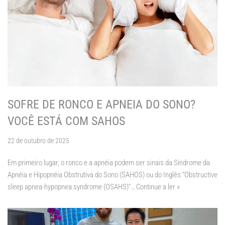
SOFRE DE RONCO E APNEIA DO SONO?
VOCÊ ESTÁ COM SAHOS
22 de outubro de 2025
Em primeiro lugar, o ronco e a apnéia podem ser sinais da Síndrome da
Apnéia e Hipopnéia Obstrutiva do Sono (SAHOS) ou do Inglês “Obstructive
sleep apnea-hypopnea syndrome (OSAHS)”…
Continue a ler »